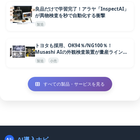
良品だけで学習完了！アラヤ「InspectAI」
が異物検査を秒で自動化する衝撃
製造
トヨタも採用、OK94％/NG100％！
Musashi AIの外観検査装置が量産ラインを
変える
製造
小売
すべての製品・サービスを見る
AI導入ナビ