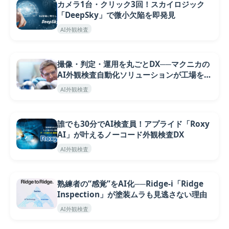
カメラ1台・クリック3回！スカイロジック
「DeepSky」で微小欠陥を即発見
AI外観検査
撮像・判定・運用を丸ごとDX──マクニカの
AI外観検査自動化ソリューションが工場を変
える
AI外観検査
誰でも30分でAI検査員！アプライド「Roxy
AI」が叶えるノーコード外観検査DX
AI外観検査
熟練者の“感覚”をAI化──Ridge-i「Ridge
Inspection」が塗装ムラも見逃さない理由
AI外観検査