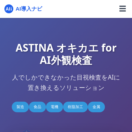
☰
AI導入ナビ
ASTINA オキカエ for
AI外観検査
人でしかできなかった目視検査をAIに
置き換えるソリューション
製造
食品
電機
樹脂加工
金属