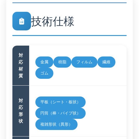
技術仕様
対
応
金属
樹脂
フィルム
繊維
材
ゴム
質
対
平板（シート・板状）
応
円筒（棒・パイプ状）
形
状
複雑形状（異形）