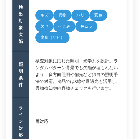
検
出
キズ
異物
バリ
変色
対
欠け
へこみ
色ムラ
象
欠
腐食（サビ）
陥
検査対象に応じた照明・光学系を設計。ラ
照
ンダムパターン背景でも欠陥が埋もれない
明
よう、多方向照明や偏光など独自の照明手
条
法で対応。食品ではX線や透過光も活用し、
件
異物検知や内容物チェックも行います。
ラ
イ
ン
両対応
対
応